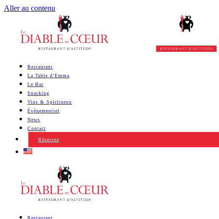
Aller au contenu
Restaurant
La Table d’Emma
Le Bar
Snacking
Vins & Spiritueux
Évènementiel
News
Contact
Réservez
Restaurant