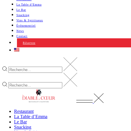
La Table d’Emma
Le Bar
Snacking
Vins & Spiritueux
Évènementiel
News
Contact
Réservez
Restaurant
La Table d’Emma
Le Bar
Snacking